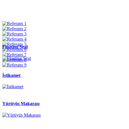
Floating Seal
İstikamet
Yürüyüş Makarası