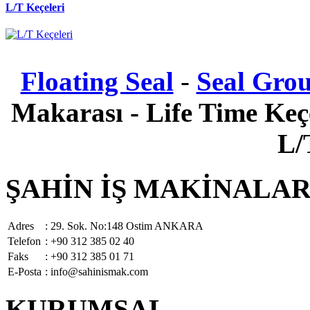
L/T Keçeleri
Floating Seal
-
Seal Gro
Makarası - Life Time Keçe
L/
ŞAHİN İŞ MAKİNALARI 
Adres
: 29. Sok. No:148 Ostim ANKARA
Telefon
: +90 312 385 02 40
Faks
: +90 312 385 01 71
E-Posta
: info@sahinismak.com
KURUMSAL